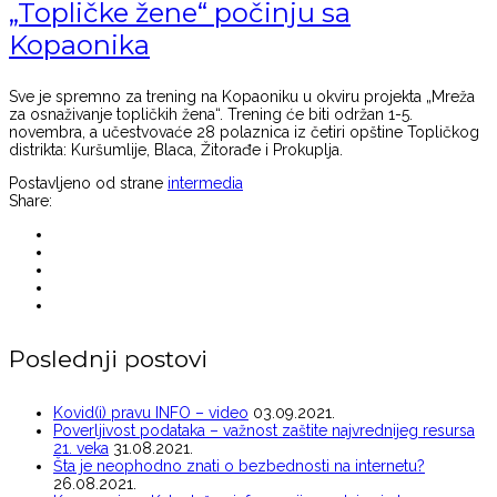
„Topličke žene“ počinju sa
Kopaonika
Sve je spremno za trening na Kopaoniku u okviru projekta „Mreža
za osnaživanje topličkih žena“. Trening će biti održan 1-5.
novembra, a učestvovaće 28 polaznica iz četiri opštine Topličkog
distrikta: Kuršumlije, Blaca, Žitorađe i Prokuplja.
Postavljeno od strane
intermedia
Share:
Poslednji postovi
Kovid(i) pravu INFO – video
03.09.2021.
Poverljivost podataka – važnost zaštite najvrednijeg resursa
21. veka
31.08.2021.
Šta je neophodno znati o bezbednosti na internetu?
26.08.2021.